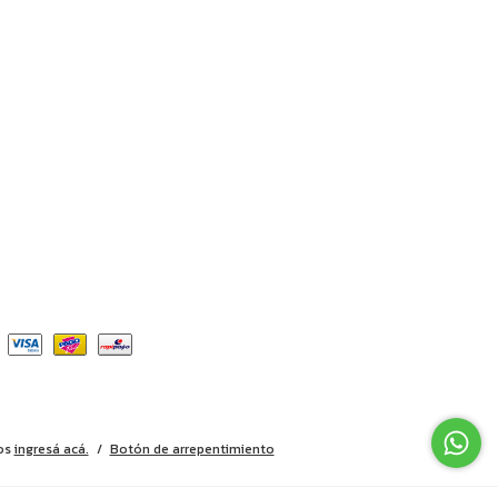
os
ingresá acá.
/
Botón de arrepentimiento