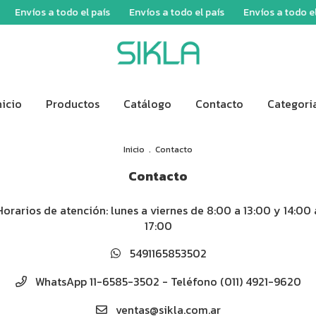
nvíos a todo el país
Envíos a todo el país
Envíos a todo el paí
nicio
Productos
Catálogo
Contacto
Categori
Inicio
.
Contacto
Contacto
Horarios de atención: lunes a viernes de 8:00 a 13:00 y 14:00 
17:00
5491165853502
WhatsApp 11-6585-3502 - Teléfono (011) 4921-9620
ventas@sikla.com.ar