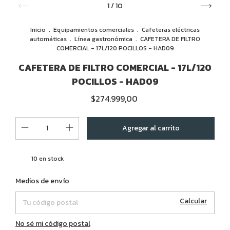
1
/
10
Inicio
.
Equipamientos comerciales
.
Cafeteras eléctricas
automáticas
.
Línea gastronómica
.
CAFETERA DE FILTRO
COMERCIAL - 17L/120 POCILLOS - HAD09
CAFETERA DE FILTRO COMERCIAL - 17L/120
POCILLOS - HAD09
$274.999,00
10
en stock
Cambiar CP
Entregas para el CP:
Medios de envío
Calcular
No sé mi código postal