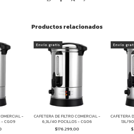
Productos relacionados
Envío gratis
Envío grat
COMERCIAL -
CAFETERA DE FILTRO COMERCIAL -
CAFETERA D
 - CG09
6,3L/40 POCILLOS - CG06
13L/90
0
$176.299,00
$